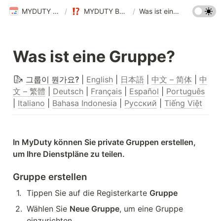
MYDUTY Help Center
/
MYDUTY Benutzerhandbuch
/
Was ist eine Gruppe?
Was ist eine Gruppe?
그룹이 뭔가요?
 | 
English
 | 
日本語
 | 
中文 – 简体
 | 
中
文 – 繁體
 | 
Deutsch
 | 
Français
 | 
Español
 | 
Português
| 
Italiano
 | 
Bahasa Indonesia
 | 
Русский
 | 
Tiếng Việt
In MyDuty können Sie private Gruppen erstellen, 
um Ihre Dienstpläne zu teilen.
Gruppe erstellen
1
.
Tippen Sie auf die Registerkarte 
Gruppe
2
.
Wählen Sie 
Neue Gruppe
, um eine Gruppe 
einzurichten