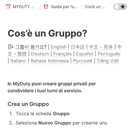
MYDUTY Help Center
/
Guida per l’utente MYDUTY
/
Cos’è un Gruppo?
Cos’è un Gruppo?
그룹이 뭔가요?
 | 
English
 | 
日本語
 | 
中文 – 简体
 | 
中
文 – 繁體
 | 
Deutsch
 | 
Français
 | 
Español
 | 
Português
| 
Italiano
 | 
Bahasa Indonesia
 | 
Русский
 | 
Tiếng Việt
In MyDuty puoi creare gruppi privati per 
condividere i tuoi turni di servizio.
Crea un Gruppo
1
.
Tocca la scheda 
Gruppo
2
.
Seleziona 
Nuovo Gruppo
 per crearne uno