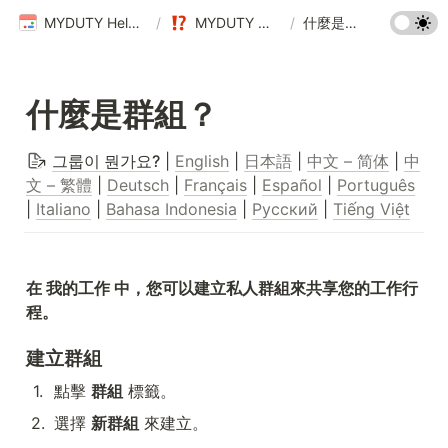
MYDUTY Help Center
/
MYDUTY 用戶指南
/
什麼是群組？
什麼是群組？
그룹이 뭔가요?
 | 
English
 | 
日本語
 | 
中文 – 简体
 | 
中
文 – 繁體
 | 
Deutsch
 | 
Français
 | 
Español
 | 
Português
| 
Italiano
 | 
Bahasa Indonesia
 | 
Русский
 | 
Tiếng Việt
在 我的工作 中，您可以建立私人群組來共享您的工作行
程。
建立群組
1
.
點擊 
群組
 標籤。
2
.
選擇 
新群組
 來建立。