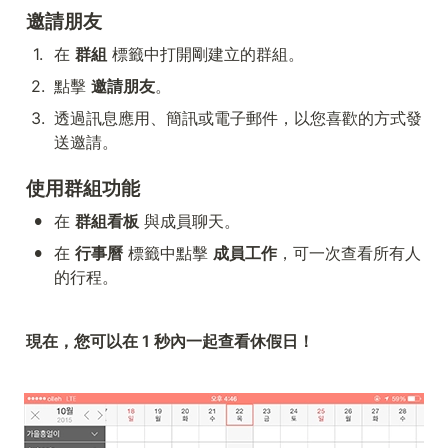
邀請朋友
1
.
在 
群組
 標籤中打開剛建立的群組。
2
.
點擊 
邀請朋友
。
3
.
透過訊息應用、簡訊或電子郵件，以您喜歡的方式發
送邀請。
使用群組功能
•
在 
群組看板
 與成員聊天。
•
在 
行事曆
 標籤中點擊 
成員工作
，可一次查看所有人
的行程。
現在，您可以在 1 秒內一起查看休假日！