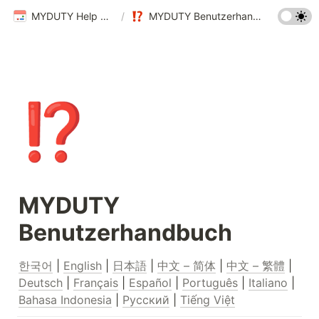
MYDUTY Help Center
/
MYDUTY Benutzerhandbuch
⁉️
MYDUTY 
Benutzerhandbuch
한국어
 | 
English
 | 
日本語
 | 
中文 – 简体
 | 
中文 – 繁體
 | 
Deutsch
 | 
Français
 | 
Español
 | 
Português
 | 
Italiano
 | 
Bahasa Indonesia
 | 
Русский
 | 
Tiếng Việt