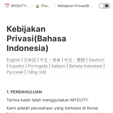
MYDUTY Help Center
/
Privacy Policy
/
Kebijakan Privasi(Bahasa Indonesia)
Kebijakan 
Privasi(Bahasa 
Indonesia)
English
 | 
日本語
 | 
中文 – 简体
 | 
中文 – 繁體
 | 
Deutsch
| 
Español
 | 
Português
 | 
Italiano
 | 
Bahasa Indonesia
 | 
Русский
 | 
Tiếng Việt
1. PENDAHULUAN
Terima kasih telah menggunakan MYDUTY.
Kami adalah perusahaan yang berbasis di Korea 