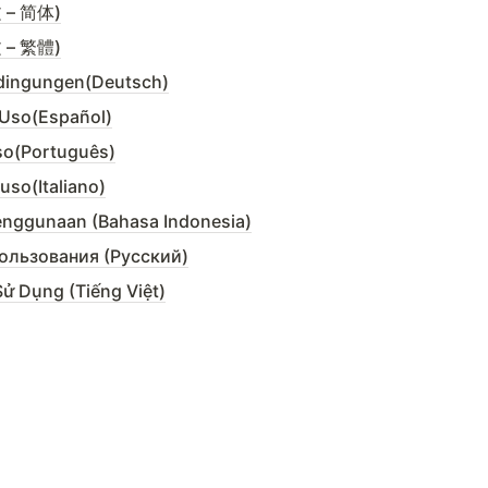
– 简体)
– 繁體)
dingungen(Deutsch)
 Uso(Español)
so(Português)
uso(Italiano)
enggunaan (Bahasa Indonesia)
ользования (Русский)
ử Dụng (Tiếng Việt)