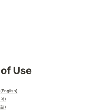
of Use
(English)
어)
語)