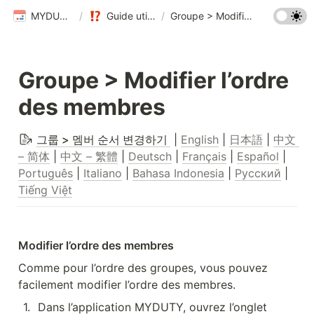
MYDUTY Help Center
/
Guide utilisateur MYDUTY
/
Groupe > Modifier l’ordre des membres
Groupe > Modifier l’ordre 
des membres
그룹 > 멤버 순서 변경하기 
 | 
English
 | 
日本語
 | 
中文 
– 简体
 | 
中文 – 繁體
 | 
Deutsch
 | 
Français
 | 
Español
 | 
Português
 | 
Italiano
 | 
Bahasa Indonesia
 | 
Русский
 | 
Tiếng Việt
Modifier l’ordre des membres
Comme pour l’ordre des groupes, vous pouvez 
facilement modifier l’ordre des membres.
1
.
Dans l’application MYDUTY, ouvrez l’onglet 