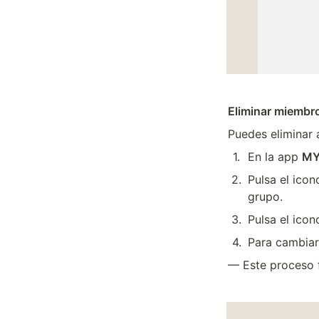
Eliminar miembro
Puedes eliminar 
1
.
En la app 
MY
2
.
Pulsa el icon
grupo.
3
.
Pulsa el icon
4
.
Para cambiar 
— Este proceso f