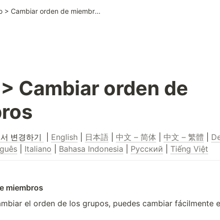
Grupo > Cambiar orden de miembros
> Cambiar orden de 
ros
순서 변경하기 
 | 
English
 | 
日本語
 | 
中文 – 简体
 | 
中文 – 繁體
 | 
De
uguês
 | 
Italiano
 | 
Bahasa Indonesia
 | 
Русский
 | 
Tiếng Việt
de miembros
cambiar el orden de los grupos, puedes cambiar fácilmente el