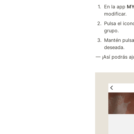
1
.
En la app 
MY
modificar.
2
.
Pulsa el icon
grupo.
3
.
Mantén pulsa
deseada.
— ¡Así podrás aj