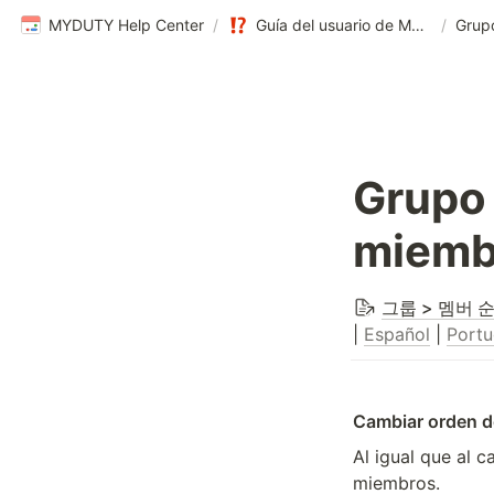
MYDUTY Help Center
/
Guía del usuario de MYDUTY
/
Grupo 
miemb
그룹 > 멤버 
| 
Español
 | 
Port
Cambiar orden 
Al igual que al 
miembros.