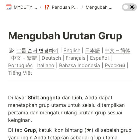
MYDUTY Help Center
/
Panduan Pengguna MYDUTY
/
Mengubah Urutan Grup
Mengubah Urutan Grup
그룹 순서 변경하기
 | 
English
 | 
日本語
 | 
中文 – 简体
| 
中文 – 繁體
 | 
Deutsch
 | 
Français
 | 
Español
 | 
Português
 | 
Italiano
 | 
Bahasa Indonesia
 | 
Русский
 | 
Tiếng Việt
Di layar 
Shift anggota
 dan 
Lịch
, Anda dapat 
menetapkan grup utama untuk selalu ditampilkan 
pertama dan mengatur ulang urutan grup sesuai 
keinginan.
Di tab 
Grup
, ketuk ikon bintang (★) di sebelah grup 
yang ingin Anda tetapkan sebagai grup utama. 