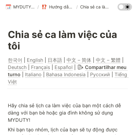
MYDUTY Help Center
/
Hướng dẫn sử dụng MYDUTY
/
Chia sẻ ca làm việc của tôi
Chia sẻ ca làm việc của 
tôi
한국어
 | 
English
 | 
日本語
 | 
中文 – 简体
 | 
中文 – 繁體
 | 
Deutsch
 | 
Français
 | 
Español
 | 
Compartilhar meu 
turno
 | 
Italiano
 | 
Bahasa Indonesia
 | 
Русский
 | 
Tiếng 
Việt
Hãy chia sẻ lịch ca làm việc của bạn một cách dễ 
dàng với bạn bè hoặc gia đình không sử dụng 
MYDUTY!
Khi bạn tạo nhóm, lịch của bạn sẽ tự động được 