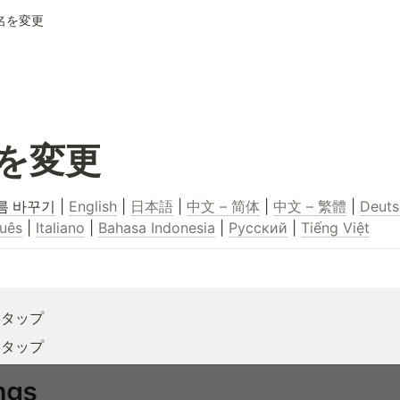
名を変更
を変更
름 바꾸기
 | 
English
 | 
日本語
 | 
中文 – 简体
 | 
中文 – 繁體
 | 
Deuts
uês
 | 
Italiano
 | 
Bahasa Indonesia
 | 
Русский
 | 
Tiếng Việt
をタップ
をタップ