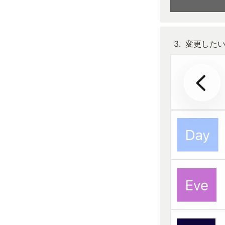
3
.
変更した