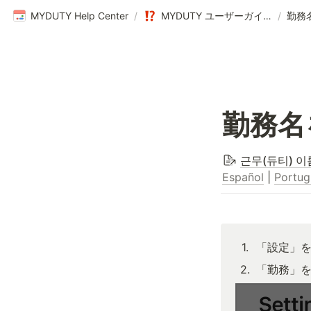
MYDUTY Help Center
/
MYDUTY ユーザーガイド
/
勤務
勤務名
근무(듀티) 이
Español
 | 
Portug
1
.
「設定」
2
.
「勤務」