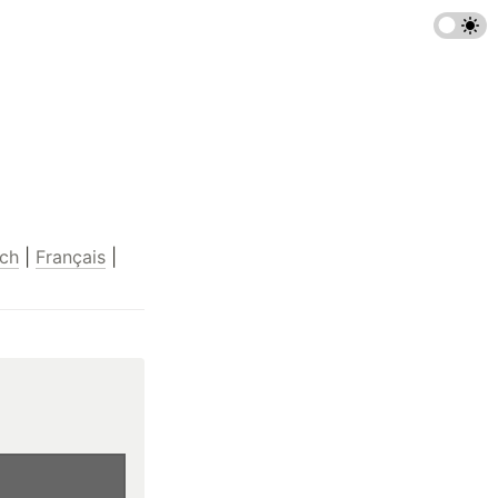
ch
 | 
Français
 | 