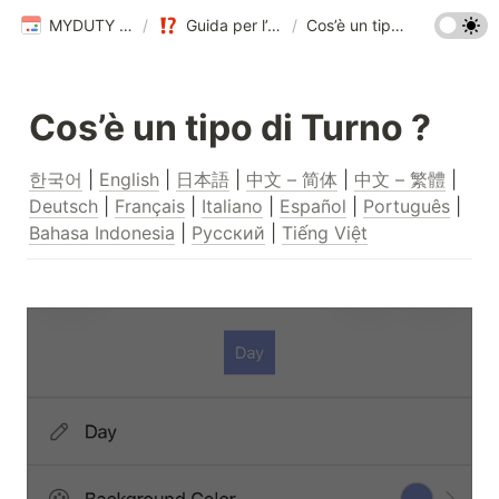
MYDUTY Help Center
/
Guida per l’utente MYDUTY
/
Cos’è un tipo di Turno ?
Cos’è un tipo di Turno ?
한국어
 | 
English
 | 
日本語
 | 
中文 – 简体
 | 
中文 – 繁體
 | 
Deutsch
 | 
Français
 | 
Italiano
 | 
Español
 | 
Português
 | 
Bahasa Indonesia
 | 
Русский
 | 
Tiếng Việt